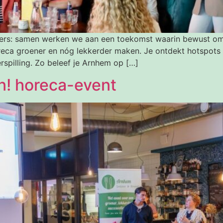
rs: samen werken we aan een toekomst waarin bewust om
eca groener en nóg lekkerder maken. Je ontdekt hotspots w
spilling. Zo beleef je Arnhem op […]
n! horeca-event