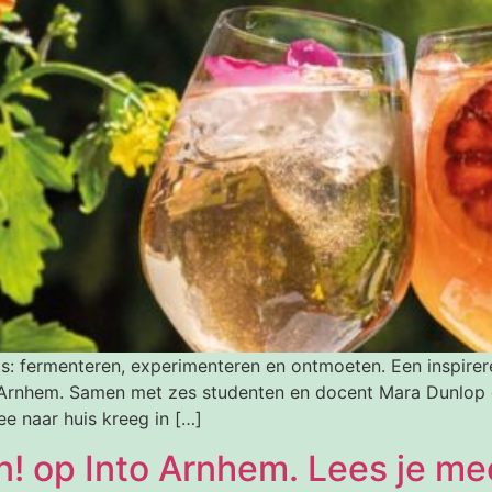
ts: fermenteren, experimenteren en ontmoeten. Een inspi
in Arnhem. Samen met zes studenten en docent Mara Dunlop 
e naar huis kreeg in […]
! op Into Arnhem. Lees je me